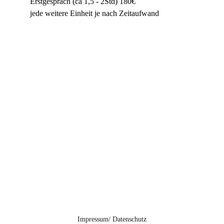
Erstgespräch (ca 1,5 - 2Std) 180€
jede weitere Einheit je nach Zeitaufwand
BUTTON
BUTTON
Impressum/ Datenschutz
BUTTON